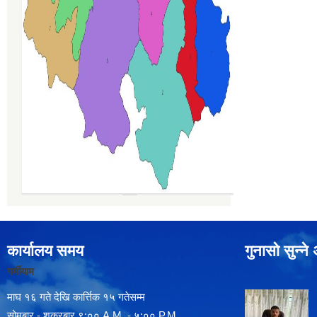
कार्यालय समय
गुनासो सुन्न
गर्मीयाम
माघ १६ गते देखि कार्त्तिक १५ गतेसम्म
सोमबार - शुक्रबार ९:०० A.M. - ५:०० P.M.