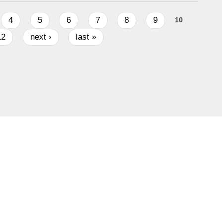
4
5
6
7
8
9
10
12
next ›
last »