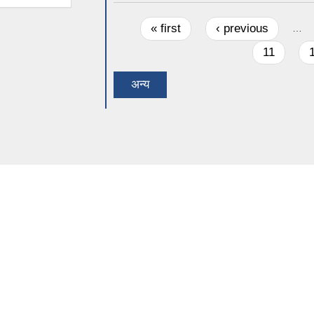
Pages
« first
‹ previous
…
11
अन्य