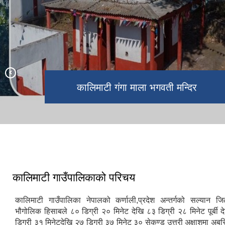
वडा नं.१ देखि वडा नं.७ सम्म २८० घरधुरीलाइ
कालिमाटी गाउँपालिकाको वडा नं. ७ मा बबइ
वडा नं. ५ मा मौलिक घरहरु
जस्तापाता वितरण गर्दै गा.पा अध्यक्ष।
नदि।
निजामति कर्मचारी दिवस
२० औ गाउँ सभालाइ सम्बोधन गर्दै गाउँपालिका
कालिमाटी गंगा माला भगवती मन्दिर
अध्यक्ष
कालिमाटी रामपुर वजार क्षेत्र।
कालिमाटी गाउँपालिकाको परिचय
कालिमाटी गाउँपालिका नेपालको कर्णाली,प्रदेश अन्तर्गको सल्यान जिल
भौगोलिक हिसाबले ८० डिग्री २० मिनेट देखि ८३ डिग्री २८ मिनेट पूर्बी 
डिग्री ३१ मिनेटदेखि २७ डिग्री ३७ मिनेट ३० सेकण्ड उत्तरी अक्षाशमा अबस