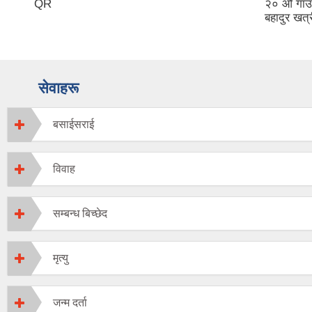
QR
२० औ गाउँ 
बहादुर खत्र
सेवाहरू
बसाईसराई
विवाह
सम्बन्ध बिच्छेद
मृत्यु
जन्म दर्ता