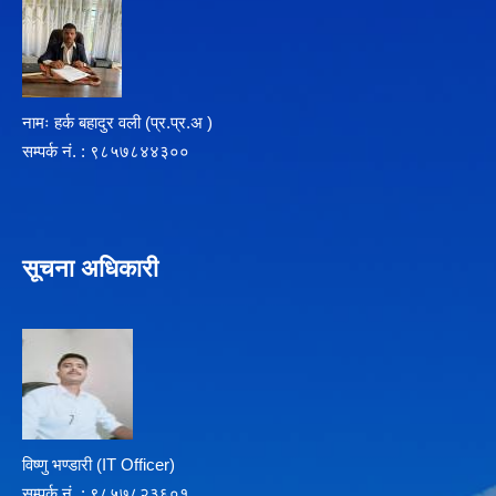
नामः हर्क बहादुर वली (प्र‍.प्र.अ )
सम्पर्क न‌ं. : ९८५७८४४३००
सूचना अधिकारी
विष्णु भण्डारी (IT Officer)
सम्पर्क न‌ं. : ९८५७८२३६०१