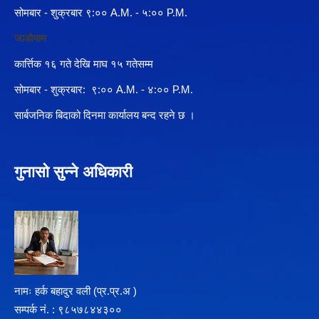
सोमबार - शुक्रबार ९:०० A.M. - ५:०० P.M.
जाडोयाम
कार्त्तिक १६ गते देखि माघ १५ गतेसम्म
सोमबार - शुक्रबार: ९:०० A.M. - ४:०० P.M.
सार्बजनिक बिदाको दिनमा कार्यालय बन्द रहने छ ।
गुनासो सुन्ने अधिकारी
नामः हर्क बहादुर वली (प्र‍.प्र.अ )
सम्पर्क न‌ं. : ९८५७८४४३००