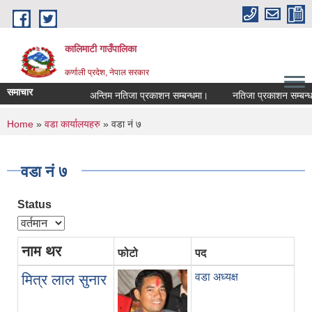
Skip to main content
कालिमाटी गाउँपालिका
कर्णाली प्रदेश, नेपाल सरकार
समाचार
अन्तिम नतिजा प्रकाशन सम्बन्धमा।
नतिजा प्रकाशन सम्बन्धम
You are here
Home
»
वडा कार्यालयहरु
» वडा नं ७
वडा नं ७
Status
नाम थर
फोटो
पद
फो
वडा अध्यक्ष
९
मित्र लाल सुनार