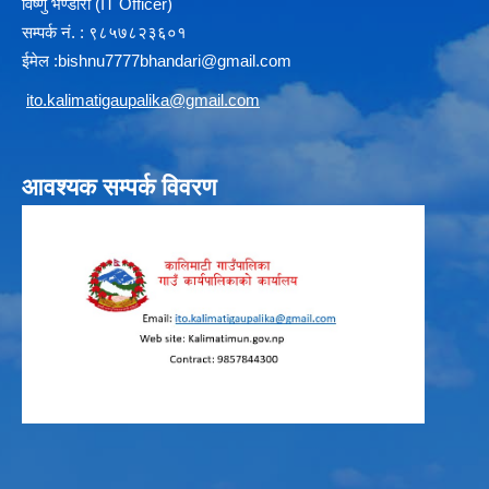
विष्णु भण्डारी (IT Officer)
सम्पर्क न‌ं. : ९८५७८२३६०१
ईमेल :
b
ishnu7777bhandari@gmail.com
i
to.kalimatigaupalika@gmail.com
आवश्यक सम्पर्क विवरण