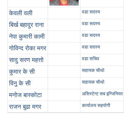
वडा सदस्य
९
केवली वली
वडा सदस्य
९
बिर्ख बहादुर राना
वडा सदस्य
९
नेपा कुमारी कामी
वडा सदस्य
९
गोविन्द रोका मगर
वडा सचिव
९
सादु सरण महत्तो
सहायक चौथो
९
कुमार के सी
सहायक चौथो
९
विनु के सी
असिस्टेन्ट सब इन्जिनियर
९
मनोज बास्कोटा
कार्यालय सहयोगी
राजन बुढा मगर