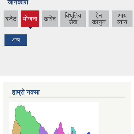
जानकारी
विधुतिय
ऐन
आय
बजेट
याेजना
खरिद
(active
सेवा
कानुन
व्याय
tab)
अन्य
हाम्रो नक्सा