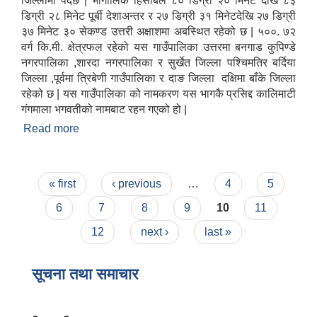
जिल्लामा पर्दछ | भौगोलिक हिसाबले ८० डिग्री २० मिनेट देखि ८३
डिग्री २८ मिनेट पूर्बी देशाअन्तर र २७ डिग्री ३१ मिनेटदेखि २७ डिग्री
३७ मिनेट ३० सेकण्ड उत्तरी अक्षाशमा अबस्थित रहेको छ | ५००. ७२
वर्ग कि.मी. क्षेत्रफल रहेको यस गाउँपालिका उत्तरमा बनगाड कुपिण्डे
नगरपालिका ,शारदा नगरपालिका र सुर्खेत जिल्ला पश्चिमतिर बर्दिया
जिल्ला ,पूर्वमा त्रिबेणी गाउँपालिका र दाङ जिल्ला दक्षिमा बाँके जिल्ला
रहेको छ | यस गाउँपालिका को नामकरण यस भागकै प्रसिद्द कालिमाटी
गंगमाला भगवतीको नामबाट रहन गएको हो |
Read more
about कालिमाटी गाउँपालिकाको परिचय
Pages
« first
‹ previous
…
4
5
6
7
8
9
10
11
12
next ›
last »
सूचना तथा समाचार