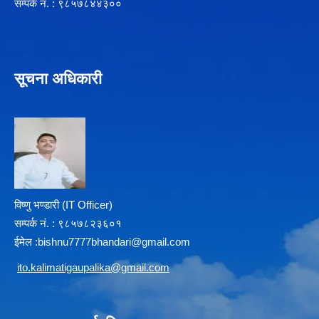
सम्पर्क न‌ं. : ९८५७८४४३००
सूचना अधिकारी
विष्णु भण्डारी (IT Officer)
सम्पर्क न‌ं. : ९८५७८२३६०१
ईमेल :
b
ishnu7777bhandari@gmail.com
i
to.kalimatigaupalika@gmail.com