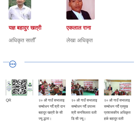
यज्ञ बहादुर खत्री
एकलाल राना
अधिकृत सातौँ
लेखा अधिकृत
QR
२० औ गाउँ सभालाइ
२० औ गाउँ सभालाइ
२० औ गाउँ सभालाइ
सम्बोधन गर्दै श्री दान
सम्बोधन गर्दै उपाध्य
सम्बोधन गर्दै प्रमुख
बहादुर खत्री के सी
श्री सनसिलता वली
प्रशासकीय अधिकृत
ज्यू द्धारा।
डि सी ज्यू।
हर्क बहादुर वली