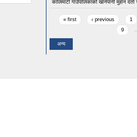
कालिमाटी गाउँपालिकाको खानेपानी मुहान दर्ता 
Pages
« first
‹ previous
1
9
अन्य