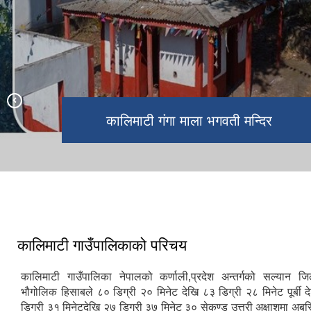
वडा नं.१ देखि वडा नं.७ सम्म २८० घरधुरीलाइ
कालिमाटी गाउँपालिकाको वडा नं. ७ मा बबइ
वडा नं. ५ मा मौलिक घरहरु
जस्तापाता वितरण गर्दै गा.पा अध्यक्ष।
नदि।
निजामति कर्मचारी दिवस
२० औ गाउँ सभालाइ सम्बोधन गर्दै गाउँपालिका
कालिमाटी गंगा माला भगवती मन्दिर
अध्यक्ष
कालिमाटी रामपुर वजार क्षेत्र।
कालिमाटी गाउँपालिकाको परिचय
कालिमाटी गाउँपालिका नेपालको कर्णाली,प्रदेश अन्तर्गको सल्यान जिल
भौगोलिक हिसाबले ८० डिग्री २० मिनेट देखि ८३ डिग्री २८ मिनेट पूर्बी 
डिग्री ३१ मिनेटदेखि २७ डिग्री ३७ मिनेट ३० सेकण्ड उत्तरी अक्षाशमा अबस