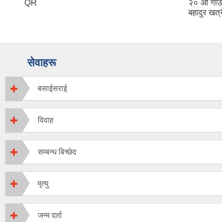
QR
२० औ गाउँ 
बहादुर खत्र
सेवाहरू
बसाईसराई
विवाह
सम्बन्ध बिच्छेद
मृत्यु
जन्म दर्ता