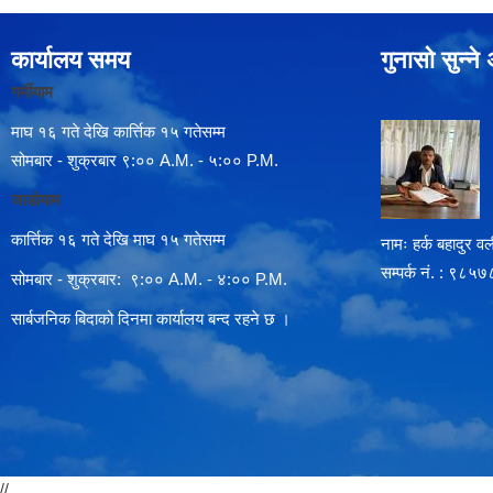
कार्यालय समय
गुनासो सुन्न
गर्मीयाम
माघ १६ गते देखि कार्त्तिक १५ गतेसम्म
सोमबार - शुक्रबार ९:०० A.M. - ५:०० P.M.
जाडोयाम
कार्त्तिक १६ गते देखि माघ १५ गतेसम्म
नामः हर्क बहादुर वली
सम्पर्क न‌ं. : ९
सोमबार - शुक्रबार: ९:०० A.M. - ४:०० P.M.
सार्बजनिक बिदाको दिनमा कार्यालय बन्द रहने छ ।
//