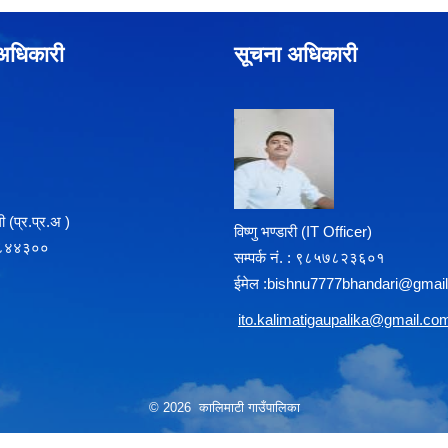
े अधिकारी
सूचना अधिकारी
 (प्र‍.प्र.अ )
विष्णु भण्डारी (IT Officer)
८५७८४४३००
सम्पर्क न‌ं. : ९८५७८२३६०१
ईमेल :
b
ishnu7777bhandari@gmai
i
to.kalimatigaupalika@gmail.co
© 2026 कालिमाटी गाउँपालिका