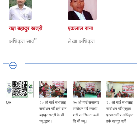
यज्ञ बहादुर खत्री
एकलाल राना
अधिकृत सातौँ
लेखा अधिकृत
QR
२० औ गाउँ सभालाइ
२० औ गाउँ सभालाइ
२० औ गाउँ सभालाइ
सम्बोधन गर्दै श्री दान
सम्बोधन गर्दै उपाध्य
सम्बोधन गर्दै प्रमुख
बहादुर खत्री के सी
श्री सनसिलता वली
प्रशासकीय अधिकृत
ज्यू द्धारा।
डि सी ज्यू।
हर्क बहादुर वली