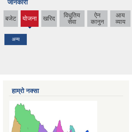
जानकारी
विधुतिय
ऐन
आय
बजेट
याेजना
खरिद
(active
सेवा
कानुन
व्याय
tab)
अन्य
हाम्रो नक्सा