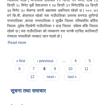
जिल्लामा पर्दछ | भौगोलिक हिसाबले ८० डिग्री २० मिनेट देखि ८३
डिग्री २८ मिनेट पूर्बी देशाअन्तर र २७ डिग्री ३१ मिनेटदेखि २७ डिग्री
३७ मिनेट ३० सेकण्ड उत्तरी अक्षाशमा अबस्थित रहेको छ | ५००. ७२
वर्ग कि.मी. क्षेत्रफल रहेको यस गाउँपालिका उत्तरमा बनगाड कुपिण्डे
नगरपालिका ,शारदा नगरपालिका र सुर्खेत जिल्ला पश्चिमतिर बर्दिया
जिल्ला ,पूर्वमा त्रिबेणी गाउँपालिका र दाङ जिल्ला दक्षिमा बाँके जिल्ला
रहेको छ | यस गाउँपालिका को नामकरण यस भागकै प्रसिद्द कालिमाटी
गंगमाला भगवतीको नामबाट रहन गएको हो |
Read more
about कालिमाटी गाउँपालिकाको परिचय
Pages
« first
‹ previous
…
4
5
6
7
8
9
10
11
12
next ›
last »
सूचना तथा समाचार