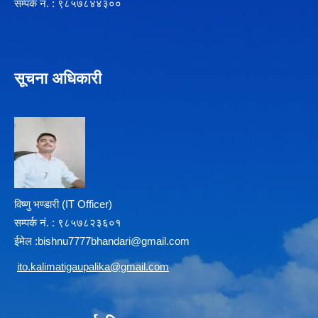
सम्पर्क न‌ं. : ९८५७८४४३००
सूचना अधिकारी
विष्णु भण्डारी (IT Officer)
सम्पर्क न‌ं. : ९८५७८२३६०१
ईमेल :
b
ishnu7777bhandari@gmail.com
i
to.kalimatigaupalika@gmail.com