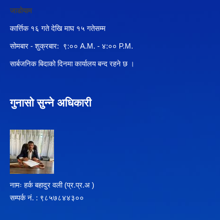
जाडोयाम
कार्त्तिक १६ गते देखि माघ १५ गतेसम्म
सोमबार - शुक्रबार: ९:०० A.M. - ४:०० P.M.
सार्बजनिक बिदाको दिनमा कार्यालय बन्द रहने छ ।
गुनासो सुन्ने अधिकारी
नामः हर्क बहादुर वली (प्र‍.प्र.अ )
सम्पर्क न‌ं. : ९८५७८४४३००