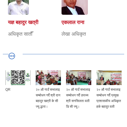
यज्ञ बहादुर खत्री
एकलाल राना
अधिकृत सातौँ
लेखा अधिकृत
QR
२० औ गाउँ सभालाइ
२० औ गाउँ सभालाइ
२० औ गाउँ सभालाइ
सम्बोधन गर्दै श्री दान
सम्बोधन गर्दै उपाध्य
सम्बोधन गर्दै प्रमुख
बहादुर खत्री के सी
श्री सनसिलता वली
प्रशासकीय अधिकृत
ज्यू द्धारा।
डि सी ज्यू।
हर्क बहादुर वली