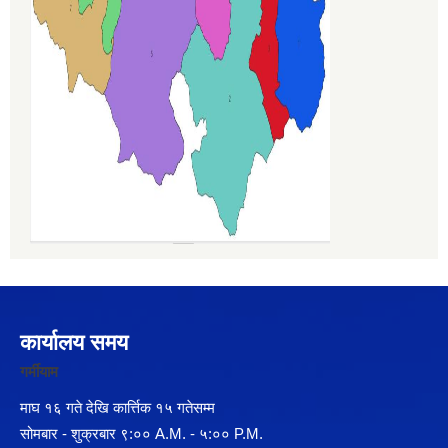
कार्यालय समय
गर्मीयाम
माघ १६ गते देखि कार्त्तिक १५ गतेसम्म
सोमबार - शुक्रबार ९:०० A.M. - ५:०० P.M.