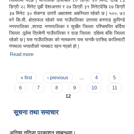
जिल्लामा पर्दछ | भौगोलिक हिसाबले ८० डिग्री २० मिनेट देखि ८३
डिग्री २८ मिनेट पूर्बी देशाअन्तर र २७ डिग्री ३१ मिनेटदेखि २७ डिग्री
३७ मिनेट ३० सेकण्ड उत्तरी अक्षाशमा अबस्थित रहेको छ | ५००. ७२
वर्ग कि.मी. क्षेत्रफल रहेको यस गाउँपालिका उत्तरमा बनगाड कुपिण्डे
नगरपालिका ,शारदा नगरपालिका र सुर्खेत जिल्ला पश्चिमतिर बर्दिया
जिल्ला ,पूर्वमा त्रिबेणी गाउँपालिका र दाङ जिल्ला दक्षिमा बाँके जिल्ला
रहेको छ | यस गाउँपालिका को नामकरण यस भागकै प्रसिद्द कालिमाटी
गंगमाला भगवतीको नामबाट रहन गएको हो |
Read more
about कालिमाटी गाउँपालिकाको परिचय
Pages
« first
‹ previous
…
4
5
6
7
8
9
10
11
12
सूचना तथा समाचार
अन्तिम नतिजा प्रकाशन सम्बन्धमा।