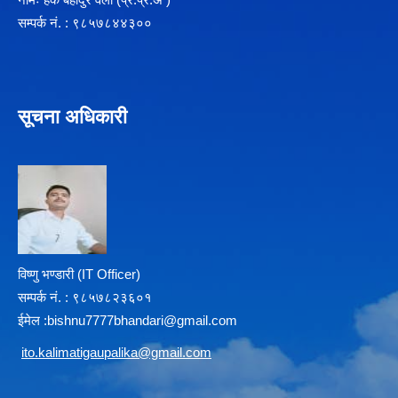
सम्पर्क न‌ं. : ९८५७८४४३००
सूचना अधिकारी
विष्णु भण्डारी (IT Officer)
सम्पर्क न‌ं. : ९८५७८२३६०१
ईमेल :
b
ishnu7777bhandari@gmail.com
i
to.kalimatigaupalika@gmail.com