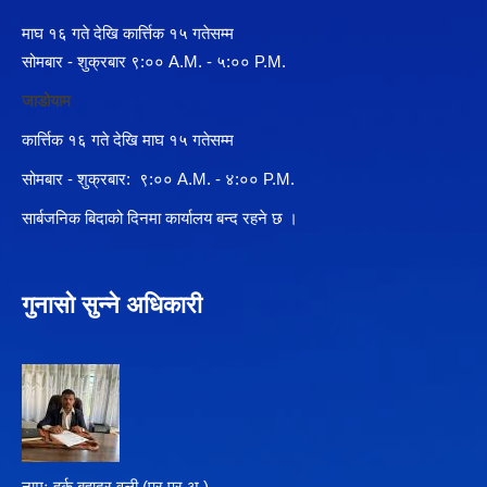
माघ १६ गते देखि कार्त्तिक १५ गतेसम्म
सोमबार - शुक्रबार ९:०० A.M. - ५:०० P.M.
जाडोयाम
कार्त्तिक १६ गते देखि माघ १५ गतेसम्म
सोमबार - शुक्रबार: ९:०० A.M. - ४:०० P.M.
सार्बजनिक बिदाको दिनमा कार्यालय बन्द रहने छ ।
गुनासो सुन्ने अधिकारी
नामः हर्क बहादुर वली (प्र‍.प्र.अ )