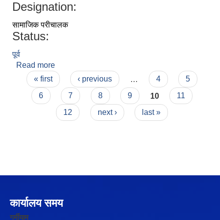
Designation:
सामाजिक परीचालक
Status:
पूर्व
Read more
about सुजीता रेग्मी
Pages
« first
‹ previous
…
4
5
6
7
8
9
10
11
12
next ›
last »
कार्यालय समय
गर्मीयाम