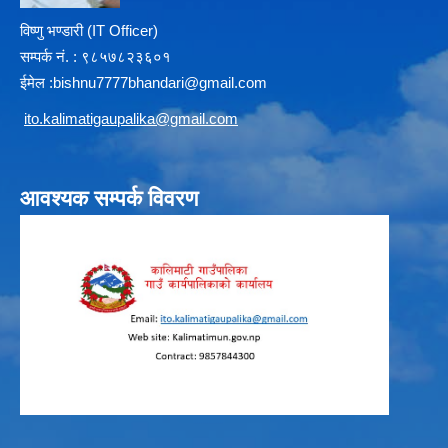
विष्णु भण्डारी (IT Officer)
सम्पर्क न‌ं. : ९८५७८२३६०१
ईमेल :
b
ishnu7777bhandari@gmail.com
i
to.kalimatigaupalika@gmail.com
आवश्यक सम्पर्क विवरण