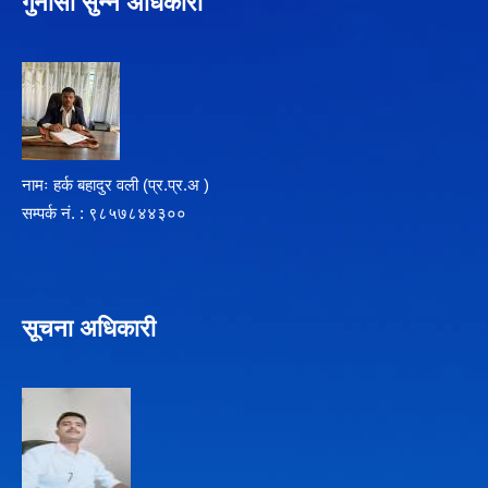
गुनासो सुन्ने अधिकारी
नामः हर्क बहादुर वली (प्र‍.प्र.अ )
सम्पर्क न‌ं. : ९८५७८४४३००
सूचना अधिकारी