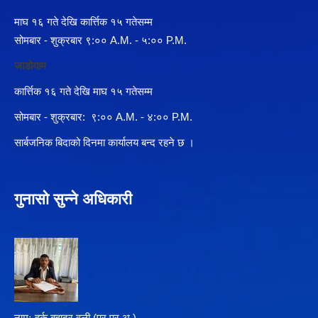
माघ १६ गते देखि कार्त्तिक १५ गतेसम्म
सोमबार - शुक्रबार ९:०० A.M. - ५:०० P.M.
जाडोयाम
कार्त्तिक १६ गते देखि माघ १५ गतेसम्म
सोमबार - शुक्रबार: ९:०० A.M. - ४:०० P.M.
सार्बजनिक बिदाको दिनमा कार्यालय बन्द रहने छ ।
गुनासो सुन्ने अधिकारी
नामः हर्क बहादुर वली (प्र‍.प्र.अ )