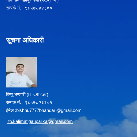
सम्पर्क न‌ं. : ९८५७८४४३००
सूचना अधिकारी
विष्णु भण्डारी (IT Officer)
सम्पर्क न‌ं. : ९८५७८२३६०१
ईमेल :
b
ishnu7777bhandari@gmail.com
i
to.kalimatigaupalika@gmail.com