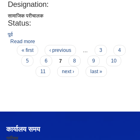
Designation:
सामाजिक परीचालक
Status:
पूर्व
Read more
about सुजीता रेग्मी
Pages
« first
‹ previous
…
3
4
5
6
7
8
9
10
11
next ›
last »
कार्यालय समय
गर्मीयाम