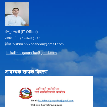
विष्णु भण्डारी (IT Officer)
सम्पर्क न‌ं. : ९८५७८२३६०१
ईमेल :
b
ishnu7777bhandari@gmail.com
i
to.kalimatigaupalika@gmail.com
आवश्यक सम्पर्क विवरण