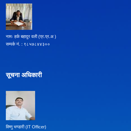
नामः हर्क बहादुर वली (प्र‍.प्र.अ )
सम्पर्क न‌ं. : ९८५७८४४३००
सूचना अधिकारी
विष्णु भण्डारी (IT Officer)