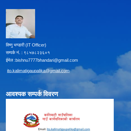
विष्णु भण्डारी (IT Officer)
सम्पर्क न‌ं. : ९८५७८२३६०१
ईमेल :
b
ishnu7777bhandari@gmail.com
i
to.kalimatigaupalika@gmail.com
आवश्यक सम्पर्क विवरण