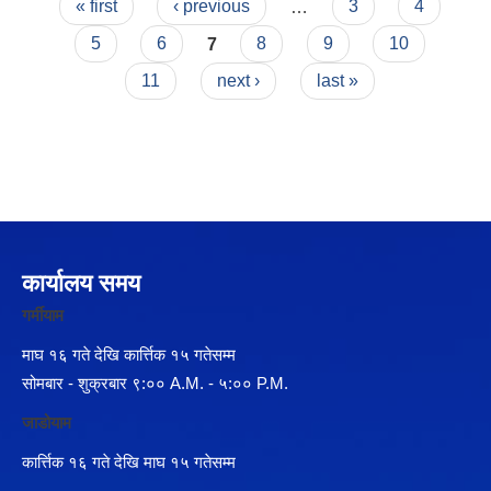
Pages
« first
‹ previous
…
3
4
5
6
7
8
9
10
11
next ›
last »
कार्यालय समय
गर्मीयाम
माघ १६ गते देखि कार्त्तिक १५ गतेसम्म
सोमबार - शुक्रबार ९:०० A.M. - ५:०० P.M.
जाडोयाम
कार्त्तिक १६ गते देखि माघ १५ गतेसम्म