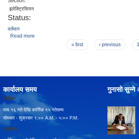
Section:
इलेक्ट्रिसियन
Status:
वर्तमान
Read more
about दिपक के सी
Pages
« first
‹ previous
कार्यालय समय
गुनासो सुन्न
गर्मीयाम
माघ १६ गते देखि कार्त्तिक १५ गतेसम्म
सोमबार - शुक्रबार ९:०० A.M. - ५:०० P.M.
जाडोयाम