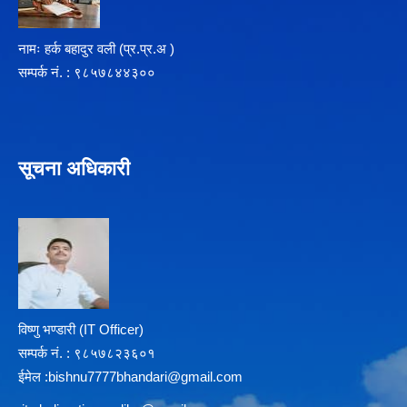
नामः हर्क बहादुर वली (प्र‍.प्र.अ )
सम्पर्क न‌ं. : ९८५७८४४३००
सूचना अधिकारी
विष्णु भण्डारी (IT Officer)
सम्पर्क न‌ं. : ९८५७८२३६०१
ईमेल :
b
ishnu7777bhandari@gmail.com