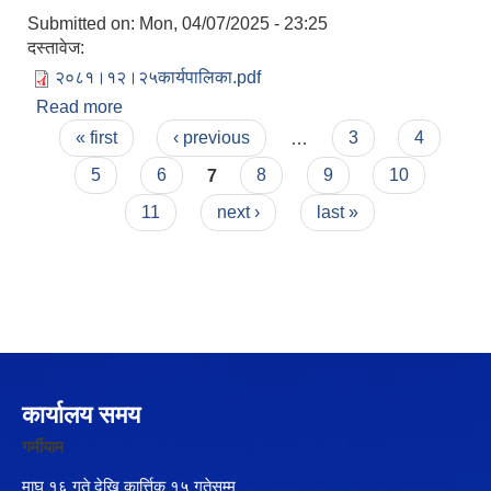
Submitted on:
Mon, 04/07/2025 - 23:25
दस्तावेज:
२०८१।१२।२५कार्यपालिका.pdf
Read more
about कार्यपालिका बैँठक
Pages
« first
‹ previous
…
3
4
5
6
7
8
9
10
11
next ›
last »
कार्यालय समय
गर्मीयाम
माघ १६ गते देखि कार्त्तिक १५ गतेसम्म