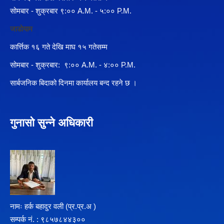
सोमबार - शुक्रबार ९:०० A.M. - ५:०० P.M.
जाडोयाम
कार्त्तिक १६ गते देखि माघ १५ गतेसम्म
सोमबार - शुक्रबार: ९:०० A.M. - ४:०० P.M.
सार्बजनिक बिदाको दिनमा कार्यालय बन्द रहने छ ।
गुनासो सुन्ने अधिकारी
नामः हर्क बहादुर वली (प्र‍.प्र.अ )
सम्पर्क न‌ं. : ९८५७८४४३००