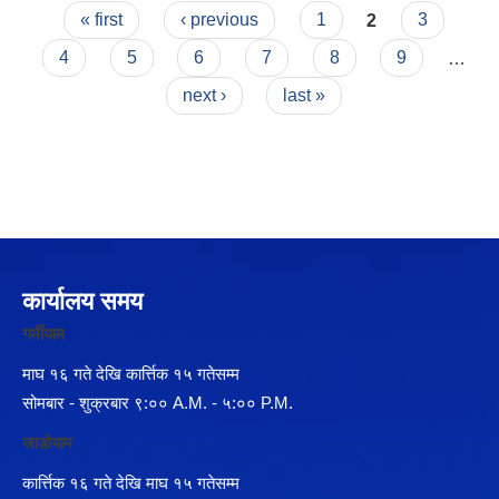
Pages
« first
‹ previous
1
2
3
4
5
6
7
8
9
…
next ›
last »
कार्यालय समय
गर्मीयाम
माघ १६ गते देखि कार्त्तिक १५ गतेसम्म
सोमबार - शुक्रबार ९:०० A.M. - ५:०० P.M.
जाडोयाम
कार्त्तिक १६ गते देखि माघ १५ गतेसम्म