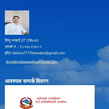
विष्णु भण्डारी (IT Officer)
सम्पर्क न‌ं. : ९८५७८२३६०१
ईमेल :
b
ishnu7777bhandari@gmail.com
i
to.kalimatigaupalika@gmail.com
आवश्यक सम्पर्क विवरण