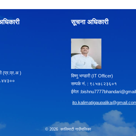
े अधिकारी
सूचना अधिकारी
 (प्र‍.प्र.अ )
विष्णु भण्डारी (IT Officer)
८५७८४४३००
सम्पर्क न‌ं. : ९८५७८२३६०१
ईमेल :
b
ishnu7777bhandari@gmai
i
to.kalimatigaupalika@gmail.co
© 2026 कालिमाटी गाउँपालिका