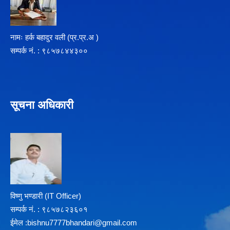
नामः हर्क बहादुर वली (प्र‍.प्र.अ )
सम्पर्क न‌ं. : ९८५७८४४३००
सूचना अधिकारी
विष्णु भण्डारी (IT Officer)
सम्पर्क न‌ं. : ९८५७८२३६०१
ईमेल :
b
ishnu7777bhandari@gmail.com