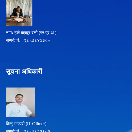
नामः हर्क बहादुर वली (प्र‍.प्र.अ )
सम्पर्क न‌ं. : ९८५७८४४३००
सूचना अधिकारी
विष्णु भण्डारी (IT Officer)
सम्पर्क न‌ं. : ९८५७८२३६०१