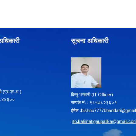
े अधिकारी
सूचना अधिकारी
 (प्र‍.प्र.अ )
विष्णु भण्डारी (IT Officer)
८५७८४४३००
सम्पर्क न‌ं. : ९८५७८२३६०१
ईमेल :
b
ishnu7777bhandari@gmai
i
to.kalimatigaupalika@gmail.co