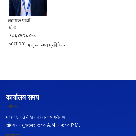
सहायक पाचौँ
फोन:
९८६४७२८४५०
Section:
पशु स्वास्थ्य प्रविधिक
कार्यालय समय
गर्मीयाम
माघ १६ गते देखि कार्त्तिक १५ गतेसम्म
सोमबार - शुक्रबार ९:०० A.M. - ५:०० P.M.
जाडोयाम