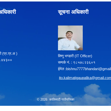
े अधिकारी
सूचना अधिकारी
 (प्र‍.प्र.अ )
विष्णु भण्डारी (IT Officer)
८५७८४४३००
सम्पर्क न‌ं. : ९८५७८२३६०१
ईमेल :
b
ishnu7777bhandari@gmai
i
to.kalimatigaupalika@gmail.co
© 2026 कालिमाटी गाउँपालिका