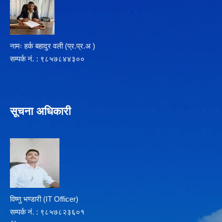
नामः हर्क बहादुर वली (प्र‍.प्र.अ )
सम्पर्क न‌ं. : ९८५७८४४३००
सूचना अधिकारी
विष्णु भण्डारी (IT Officer)
सम्पर्क न‌ं. : ९८५७८२३६०१