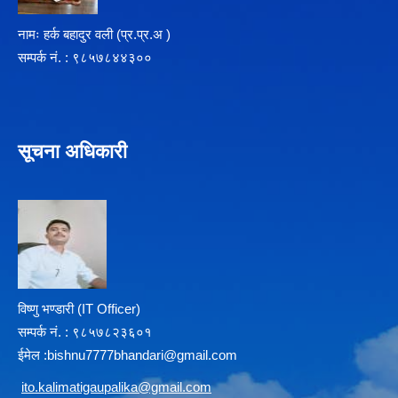
नामः हर्क बहादुर वली (प्र‍.प्र.अ )
सम्पर्क न‌ं. : ९८५७८४४३००
सूचना अधिकारी
विष्णु भण्डारी (IT Officer)
सम्पर्क न‌ं. : ९८५७८२३६०१
ईमेल :
b
ishnu7777bhandari@gmail.com
i
to.kalimatigaupalika@gmail.com