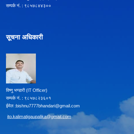
सम्पर्क न‌ं. : ९८५७८४४३००
सूचना अधिकारी
विष्णु भण्डारी (IT Officer)
सम्पर्क न‌ं. : ९८५७८२३६०१
ईमेल :
b
ishnu7777bhandari@gmail.com
i
to.kalimatigaupalika@gmail.com