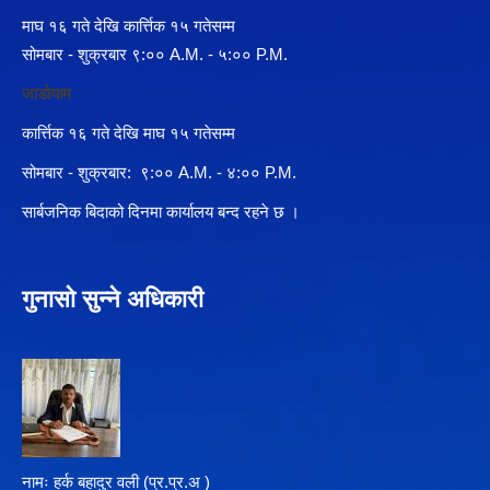
माघ १६ गते देखि कार्त्तिक १५ गतेसम्म
सोमबार - शुक्रबार ९:०० A.M. - ५:०० P.M.
जाडोयाम
कार्त्तिक १६ गते देखि माघ १५ गतेसम्म
सोमबार - शुक्रबार: ९:०० A.M. - ४:०० P.M.
सार्बजनिक बिदाको दिनमा कार्यालय बन्द रहने छ ।
गुनासो सुन्ने अधिकारी
नामः हर्क बहादुर वली (प्र‍.प्र.अ )