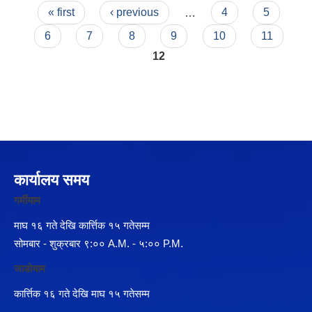
Pages
« first
‹ previous
…
4
5
6
7
8
9
10
11
12
कार्यालय समय
गर्मीयाम
माघ १६ गते देखि कार्त्तिक १५ गतेसम्म
सोमबार - शुक्रबार ९:०० A.M. - ५:०० P.M.
जाडोयाम
कार्त्तिक १६ गते देखि माघ १५ गतेसम्म