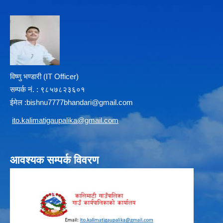
विष्णु भण्डारी (IT Officer)
सम्पर्क न‌ं. : ९८५७८२३६०१
ईमेल :
b
ishnu7777bhandari@gmail.com
i
to.kalimatigaupalika@gmail.com
आवश्यक सम्पर्क विवरण