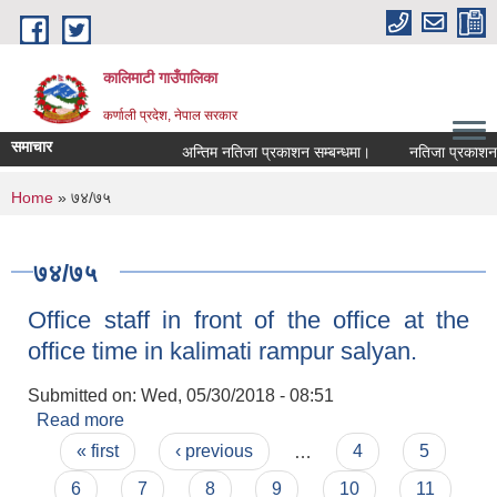
Skip to main content
कालिमाटी गाउँपालिका
कर्णाली प्रदेश, नेपाल सरकार
समाचार
अन्तिम नतिजा प्रकाशन सम्बन्धमा।
नतिजा प्रकाशन स
You are here
Home
» ७४/७५
७४/७५
Office staff in front of the office at the
office time in kalimati rampur salyan.
Submitted on:
Wed, 05/30/2018 - 08:51
Read more
about Office staff in front of the office at the
Pages
office time in kalimati rampur salyan.
« first
‹ previous
…
4
5
6
7
8
9
10
11