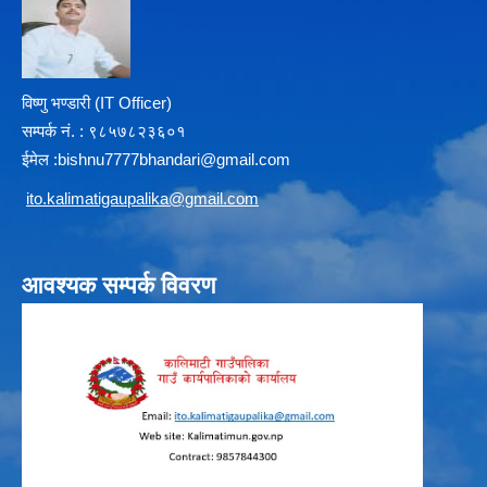
विष्णु भण्डारी (IT Officer)
सम्पर्क न‌ं. : ९८५७८२३६०१
ईमेल :
b
ishnu7777bhandari@gmail.com
i
to.kalimatigaupalika@gmail.com
आवश्यक सम्पर्क विवरण