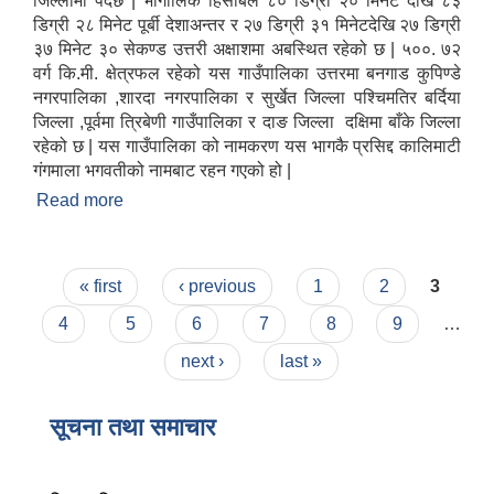
जिल्लामा पर्दछ | भौगोलिक हिसाबले ८० डिग्री २० मिनेट देखि ८३
डिग्री २८ मिनेट पूर्बी देशाअन्तर र २७ डिग्री ३१ मिनेटदेखि २७ डिग्री
३७ मिनेट ३० सेकण्ड उत्तरी अक्षाशमा अबस्थित रहेको छ | ५००. ७२
वर्ग कि.मी. क्षेत्रफल रहेको यस गाउँपालिका उत्तरमा बनगाड कुपिण्डे
नगरपालिका ,शारदा नगरपालिका र सुर्खेत जिल्ला पश्चिमतिर बर्दिया
जिल्ला ,पूर्वमा त्रिबेणी गाउँपालिका र दाङ जिल्ला दक्षिमा बाँके जिल्ला
रहेको छ | यस गाउँपालिका को नामकरण यस भागकै प्रसिद्द कालिमाटी
गंगमाला भगवतीको नामबाट रहन गएको हो |
Read more
about कालिमाटी गाउँपालिकाको परिचय
Pages
« first
‹ previous
1
2
3
4
5
6
7
8
9
…
next ›
last »
सूचना तथा समाचार