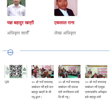
यज्ञ बहादुर खत्री
एकलाल राना
अधिकृत सातौँ
लेखा अधिकृत
QR
२० औ गाउँ सभालाइ
२० औ गाउँ सभालाइ
२० औ गाउँ सभालाइ
सम्बोधन गर्दै श्री दान
सम्बोधन गर्दै उपाध्य
सम्बोधन गर्दै प्रमुख
बहादुर खत्री के सी
श्री सनसिलता वली
प्रशासकीय अधिकृत
ज्यू द्धारा।
डि सी ज्यू।
हर्क बहादुर वली