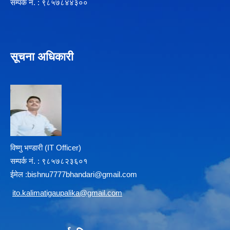
सम्पर्क न‌ं. : ९८५७८४४३००
सूचना अधिकारी
विष्णु भण्डारी (IT Officer)
सम्पर्क न‌ं. : ९८५७८२३६०१
ईमेल :
b
ishnu7777bhandari@gmail.com
i
to.kalimatigaupalika@gmail.com