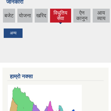
जानकारी
विधुतिय
ऐन
आय
बजेट
याेजना
खरिद
(active
सेवा
कानुन
व्याय
tab)
अन्य
हाम्रो नक्सा